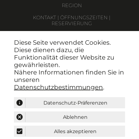
REGION
KONTAKT | ÖFFNUNGSZEITEN |
RESERVIERUNG
IMPRESSUM
Diese Seite verwendet Cookies.
DATENSCHUTZ
Diese dienen dazu, die
Funktionalität dieser Website zu
gewährleisten.
BESUCHEN SIE UNS IM WERITAS
Nähere Informationen finden Sie in
MARKTPLATZ 44
A-3470 KIRCHBERG AM WAGRAM
unseren
RESERVIERUNG UNTER:
Datenschutzbestimmungen
.
+43 676 451 30 02
MI. 14:00 - 22:00, DO. 14:00 - 20:00 UHR
Fr. 16:00 - 22:00 UHR
info
Datenschutz-Präferenzen
SA. 10:00 - 21:00 UHR
SO. 11:00 - 14:00 UHR
cancel
Ablehnen
check_box
Alles akzeptieren